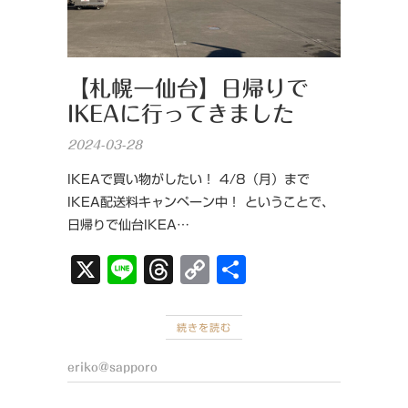
【札幌ー仙台】日帰りで
IKEAに行ってきました
2024-03-28
IKEAで買い物がしたい！ 4/8（月）まで
IKEA配送料キャンペーン中！ ということで、
日帰りで仙台IKEA…
X
Li
T
C
共
n
hr
o
有
e
e
p
続きを読む
a
y
eriko@sapporo
d
Li