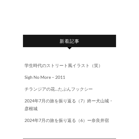
s
n
k
新着記事
学生時代のストリート風イラスト（笑）
Sigh No More – 2011
チランジアの花…たぶんフックシー
2024年7月の旅を振り返る（7）終ー犬山城・
彦根城
2024年7月の旅を振り返る（6）ー奈良井宿