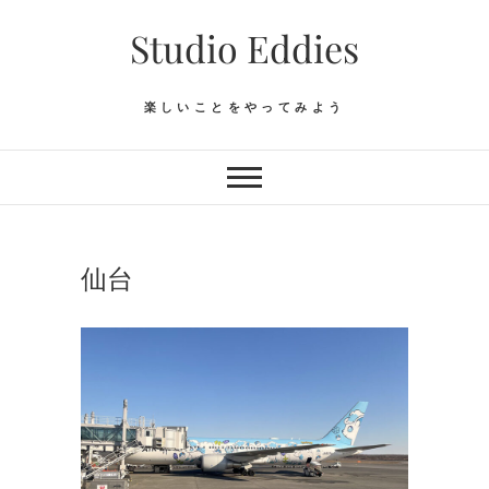
Skip
Studio Eddies
to
content
楽しいことをやってみよう
仙台
旅
IKEA
、
仙
台