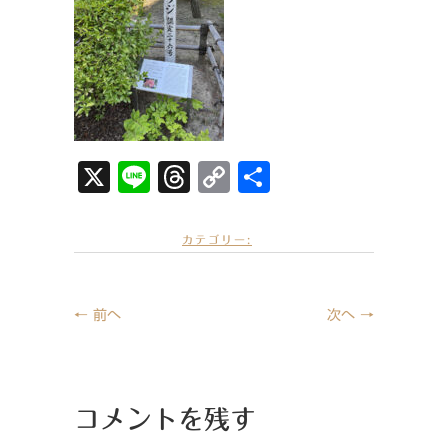
X
Li
T
C
共
n
hr
o
有
e
e
p
カテゴリー:
a
y
d
Li
← 前へ
次へ →
s
n
k
コメントを残す