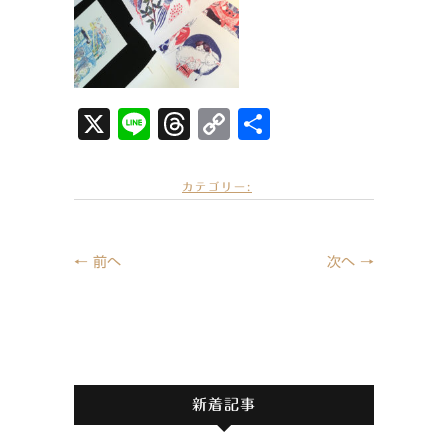
X
Li
T
C
共
n
hr
o
有
e
e
p
カテゴリー:
a
y
d
Li
← 前へ
次へ →
s
n
k
新着記事