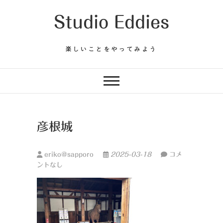
Skip
Studio Eddies
to
content
楽しいことをやってみよう
彦根城
eriko@sapporo
2025-03-18
コメ
ントなし