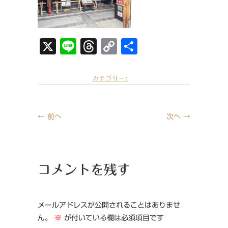
X
Li
T
C
共
n
hr
o
有
e
e
p
カテゴリー:
a
y
d
Li
← 前へ
次へ →
s
n
k
コメントを残す
メールアドレスが公開されることはありませ
ん。
※
が付いている欄は必須項目です